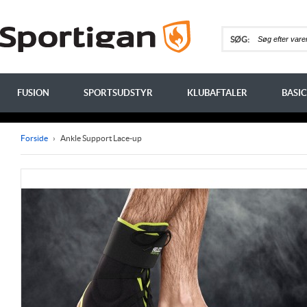
SØG:
FUSION
SPORTSUDSTYR
KLUBAFTALER
BASIC
Forside
›
Ankle Support Lace-up