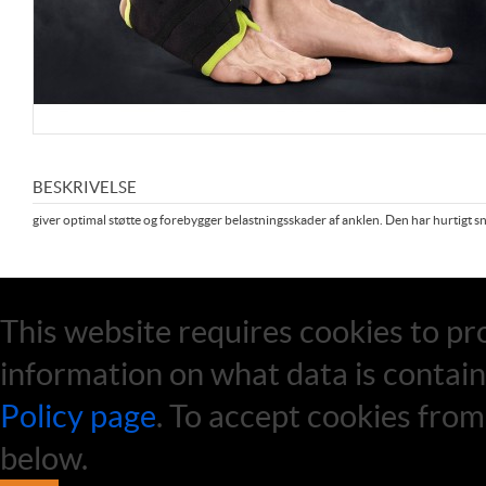
BESKRIVELSE
giver optimal støtte og forebygger belastningsskader af anklen. Den har hurtigt 
This website requires cookies to pro
information on what data is contain
Policy page
. To accept cookies from 
below.